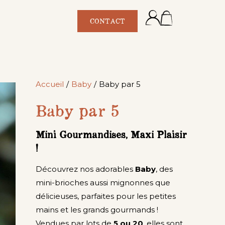
CONTACT
Accueil
/
Baby
/
Baby par 5
Baby par 5
Mini Gourmandises, Maxi Plaisir
!
Découvrez nos adorables
Baby
, des
mini-brioches aussi mignonnes que
délicieuses, parfaites pour les petites
mains et les grands gourmands !
Vendues par lots de
5 ou 20
, elles sont