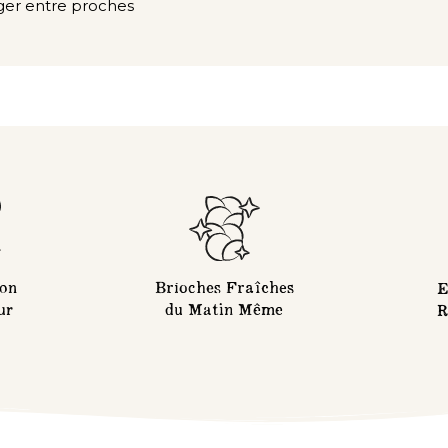
ager entre proches
Brioches Fraîches
son
E
du Matin Même
ur
R